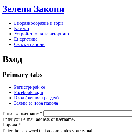
Зелени
Закони
Биоразнообразие и гори
Климат
Устройство на територията
Енергетика
Селски райони
Вход
Primary tabs
Регистрирай се
Facebook login
Вход
(активен раздел)
Заявка за нова парола
E-mail or username
*
Enter your e-mail address or username.
Парола
*
Enter the password that accompanies your e-mail.