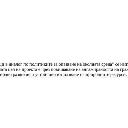
ци в диалог по политиките за опазване на околната среда" се и
а цел на проекта е чрез повишаване на ангажираността на граж
ирано развитие и устойчиво използване на природните ресурси.