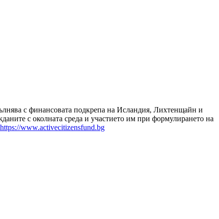
зпълнява с финансовата подкрепа на Исландия, Лихтенщайн и
даните с околната среда и участието им при формулирането на
https://www.activecitizensfund.bg