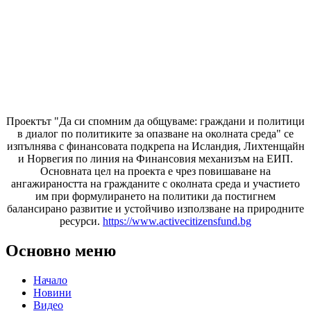
Проектът "Да си спомним да
общуваме
: граждани и политици
в диалог по политиките за опазване на околната среда" се
изпълнява с финансовата подкрепа на Исландия, Лихтенщайн
и Норвегия по линия на Финансовия механизъм на ЕИП.
Основната цел на проекта е чрез повишаване на
ангажираността на гражданите с околната среда и участието
им при формулирането на политики да постигнем
балансирано развитие и устойчиво използване на природните
ресурси.
https://www.activecitizensfund.bg
Основно меню
Начало
Новини
Видео