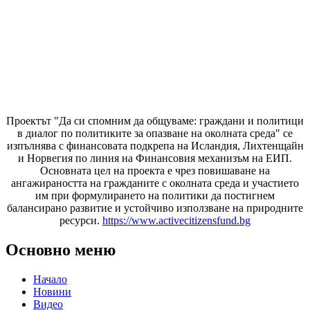
Проектът "Да си спомним да
общуваме
: граждани и политици
в диалог по политиките за опазване на околната среда" се
изпълнява с финансовата подкрепа на Исландия, Лихтенщайн
и Норвегия по линия на Финансовия механизъм на ЕИП.
Основната цел на проекта е чрез повишаване на
ангажираността на гражданите с околната среда и участието
им при формулирането на политики да постигнем
балансирано развитие и устойчиво използване на природните
ресурси.
https://www.activecitizensfund.bg
Основно меню
Начало
Новини
Видео