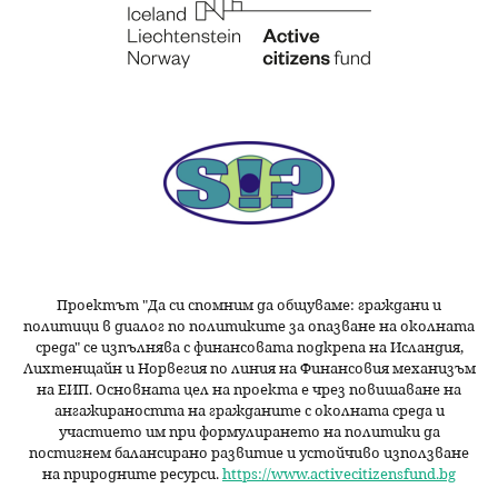
Проектът "Да си спомним да
общуваме
: граждани и
политици в диалог по политиките за опазване на околната
среда" се изпълнява с финансовата подкрепа на Исландия,
Лихтенщайн и Норвегия по линия на Финансовия механизъм
на ЕИП. Основната цел на проекта е чрез повишаване на
ангажираността на гражданите с околната среда и
участието им при формулирането на политики да
постигнем балансирано развитие и устойчиво използване
на природните ресурси.
https://www.activecitizensfund.bg