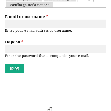
u
P
Заявка за нова парола
н
ъ
r
E-mail or username
*
ю
р
i
Enter your e-mail address or username.
m
с
a
Парола
*
е
r
н
Enter the password that accompanies your e-mail.
y
t
е
a
b
s