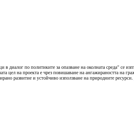
ци в диалог по политиките за опазване на околната среда" се и
а цел на проекта е чрез повишаване на ангажираността на граж
ирано развитие и устойчиво използване на природните ресурси.