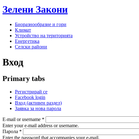
Зелени
Закони
Биоразнообразие и гори
Климат
Устройство на територията
Енергетика
Селски райони
Вход
Primary tabs
Регистрирай се
Facebook login
Вход
(активен раздел)
Заявка за нова парола
E-mail or username
*
Enter your e-mail address or username.
Парола
*
Enter the password that accompanies your e-mail.