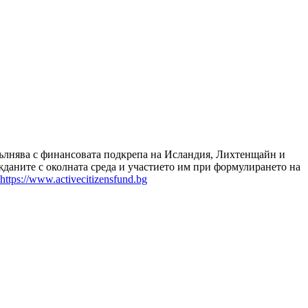
зпълнява с финансовата подкрепа на Исландия, Лихтенщайн и
даните с околната среда и участието им при формулирането на
https://www.activecitizensfund.bg