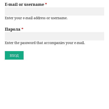
r
E-mail or username
*
н
р
i
ю
Enter your e-mail address or username.
m
с
a
Парола
*
е
r
н
Enter the password that accompanies your e-mail.
y
t
е
a
b
s