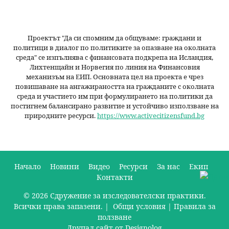
Проектът "Да си спомним да
общуваме
: граждани и
политици в диалог по политиките за опазване на околната
среда" се изпълнява с финансовата подкрепа на Исландия,
Лихтенщайн и Норвегия по линия на Финансовия
механизъм на ЕИП. Основната цел на проекта е чрез
повишаване на ангажираността на гражданите с околната
среда и участието им при формулирането на политики да
постигнем балансирано развитие и устойчиво използване на
природните ресурси.
https://www.activecitizensfund.bg
Начало
Новини
Видео
Ресурси
За нас
Екип
Контакти
О
© 2026 Сдружение за изследователски практики.
с
Всички права запазени. |
Общи условия
|
Правила за
н
ползване
Друпал сайт от Designolog