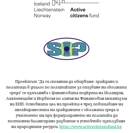
Проектът "Да си спомним да
общуваме
: граждани и
политици в диалог по политиките за опазване на околната
среда" се изпълнява с финансовата подкрепа на Исландия,
Лихтенщайн и Норвегия по линия на Финансовия механизъм
на ЕИП. Основната цел на проекта е чрез повишаване на
ангажираността на гражданите с околната среда и
участието им при формулирането на политики да
постигнем балансирано развитие и устойчиво използване
на природните ресурси.
https://www.activecitizensfund.bg