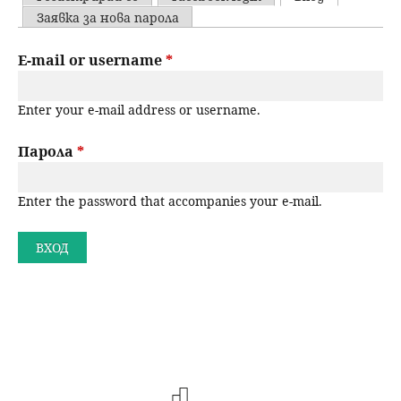
u
P
Заявка за нова парола
н
ъ
r
E-mail or username
*
ю
р
i
Enter your e-mail address or username.
m
с
a
Парола
*
е
r
н
Enter the password that accompanies your e-mail.
y
t
е
a
b
s