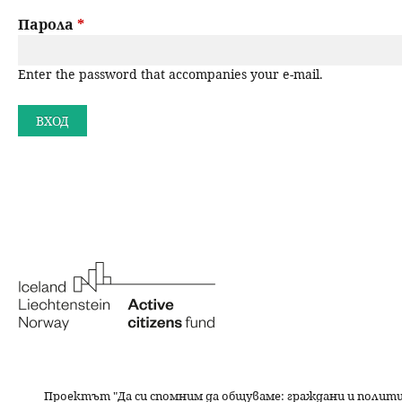
a
н
Парола
*
r
ю
Enter the password that accompanies your e-mail.
y
t
a
b
s
Проектът "Да си спомним да
общуваме
: граждани и полит