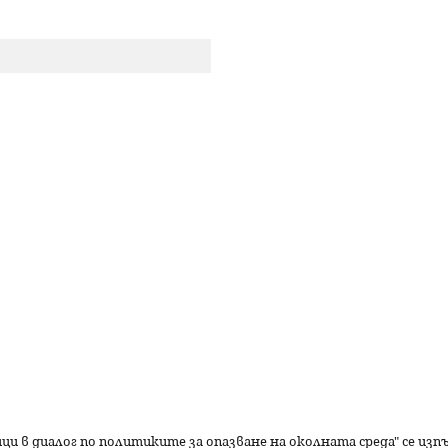
р
с
е
н
е
ици в диалог по политиките за опазване на околната среда" се из