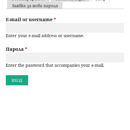
u
P
Заявка за нова парола
н
ъ
r
E-mail or username
*
ю
р
i
Enter your e-mail address or username.
m
с
a
Парола
*
е
r
н
Enter the password that accompanies your e-mail.
y
t
е
a
b
s