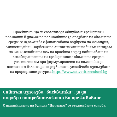
Проектът "Да си спомним да
общуваме
: граждани и
политици в диалог по политиките за опазване на околната
среда" се изпълнява с финансовата подкрепа на Исландия,
Лихтенщайн и Норвегия по линия на Финансовия механизъм
на ЕИП. Основната цел на проекта е чрез повишаване на
ангажираността на гражданите с околната среда и
участието им при формулирането на политики да
постигнем балансирано развитие и устойчиво използване
на природните ресурси.
https://www.activecitizensfund.bg
Сайтът използва "бисквитки", за да
подобри потребителското ви преживяване
Начало
Новини
Видео
Ресурси
За нас
Екип
Контакти
О
С натискането на бутона "Приемам" се съгласявате с това.
© 2026 Сдружение за изследователски практики.
с