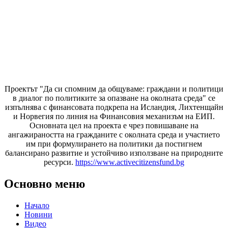
Проектът "Да си спомним да
общуваме
: граждани и политици
в диалог по политиките за опазване на околната среда" се
изпълнява с финансовата подкрепа на Исландия, Лихтенщайн
и Норвегия по линия на Финансовия механизъм на ЕИП.
Основната цел на проекта е чрез повишаване на
ангажираността на гражданите с околната среда и участието
им при формулирането на политики да постигнем
балансирано развитие и устойчиво използване на природните
ресурси.
https://www.activecitizensfund.bg
Основно меню
Начало
Новини
Видео