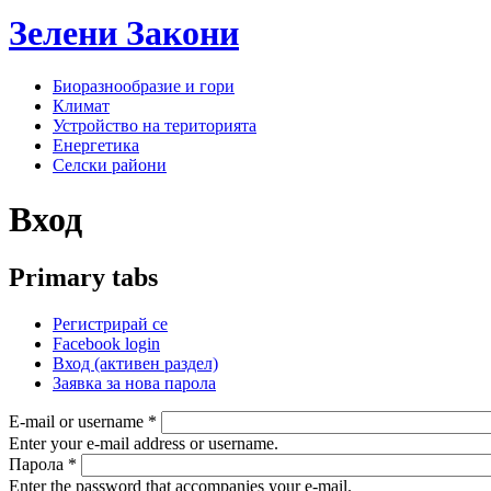
Зелени
Закони
Биоразнообразие и гори
Климат
Устройство на територията
Енергетика
Селски райони
Вход
Primary tabs
Регистрирай се
Facebook login
Вход
(активен раздел)
Заявка за нова парола
E-mail or username
*
Enter your e-mail address or username.
Парола
*
Enter the password that accompanies your e-mail.