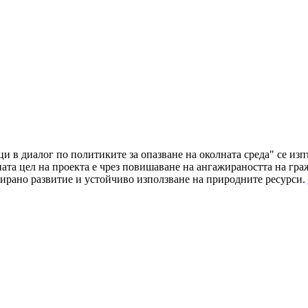
ци в диалог по политиките за опазване на околната среда" се и
а цел на проекта е чрез повишаване на ангажираността на граж
ирано развитие и устойчиво използване на природните ресурси.