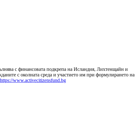
зпълнява с финансовата подкрепа на Исландия, Лихтенщайн и
даните с околната среда и участието им при формулирането на
https://www.activecitizensfund.bg