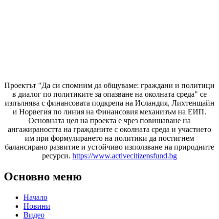
Проектът "Да си спомним да
общуваме
: граждани и политици
в диалог по политиките за опазване на околната среда" се
изпълнява с финансовата подкрепа на Исландия, Лихтенщайн
и Норвегия по линия на Финансовия механизъм на ЕИП.
Основната цел на проекта е чрез повишаване на
ангажираността на гражданите с околната среда и участието
им при формулирането на политики да постигнем
балансирано развитие и устойчиво използване на природните
ресурси.
https://www.activecitizensfund.bg
Основно меню
Начало
Новини
Видео