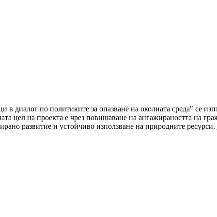
ци в диалог по политиките за опазване на околната среда" се и
а цел на проекта е чрез повишаване на ангажираността на граж
ирано развитие и устойчиво използване на природните ресурси.