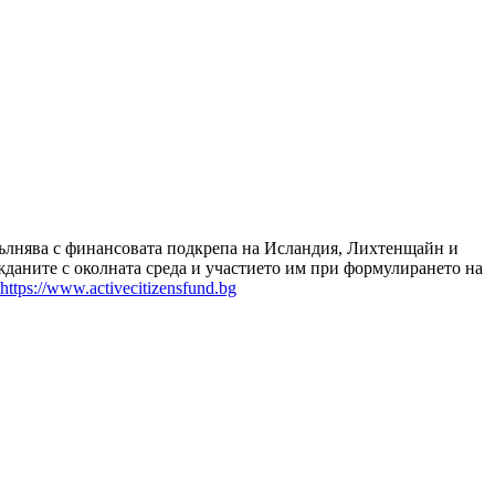
зпълнява с финансовата подкрепа на Исландия, Лихтенщайн и
даните с околната среда и участието им при формулирането на
https://www.activecitizensfund.bg