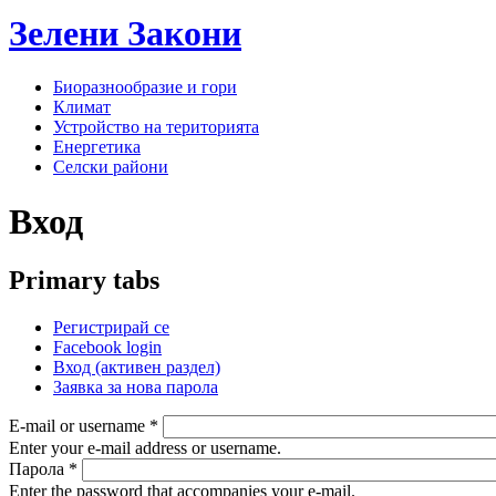
Зелени
Закони
Биоразнообразие и гори
Климат
Устройство на територията
Енергетика
Селски райони
Вход
Primary tabs
Регистрирай се
Facebook login
Вход
(активен раздел)
Заявка за нова парола
E-mail or username
*
Enter your e-mail address or username.
Парола
*
Enter the password that accompanies your e-mail.