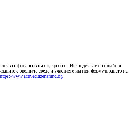
зпълнява с финансовата подкрепа на Исландия, Лихтенщайн и
даните с околната среда и участието им при формулирането на
https://www.activecitizensfund.bg