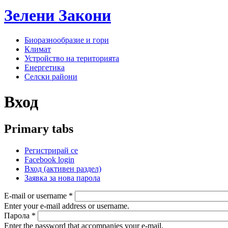
Зелени
Закони
Биоразнообразие и гори
Климат
Устройство на територията
Енергетика
Селски райони
Вход
Primary tabs
Регистрирай се
Facebook login
Вход
(активен раздел)
Заявка за нова парола
E-mail or username
*
Enter your e-mail address or username.
Парола
*
Enter the password that accompanies your e-mail.