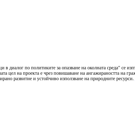
ци в диалог по политиките за опазване на околната среда" се и
а цел на проекта е чрез повишаване на ангажираността на граж
ирано развитие и устойчиво използване на природните ресурси.