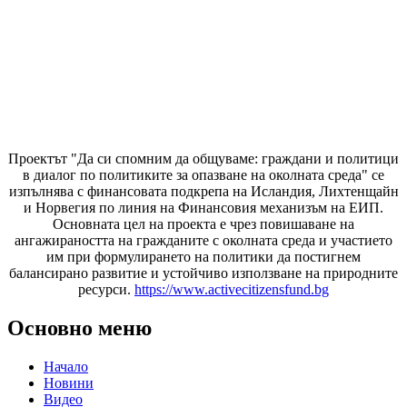
Проектът "Да си спомним да
общуваме
: граждани и политици
в диалог по политиките за опазване на околната среда" се
изпълнява с финансовата подкрепа на Исландия, Лихтенщайн
и Норвегия по линия на Финансовия механизъм на ЕИП.
Основната цел на проекта е чрез повишаване на
ангажираността на гражданите с околната среда и участието
им при формулирането на политики да постигнем
балансирано развитие и устойчиво използване на природните
ресурси.
https://www.activecitizensfund.bg
Основно меню
Начало
Новини
Видео