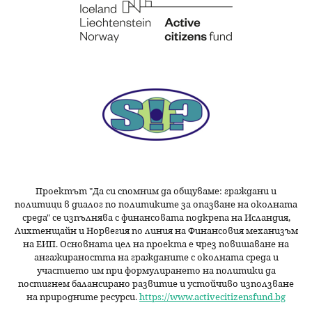
Проектът "Да си спомним да
общуваме
: граждани и
политици в диалог по политиките за опазване на околната
среда" се изпълнява с финансовата подкрепа на Исландия,
Лихтенщайн и Норвегия по линия на Финансовия механизъм
на ЕИП. Основната цел на проекта е чрез повишаване на
ангажираността на гражданите с околната среда и
участието им при формулирането на политики да
постигнем балансирано развитие и устойчиво използване
на природните ресурси.
https://www.activecitizensfund.bg