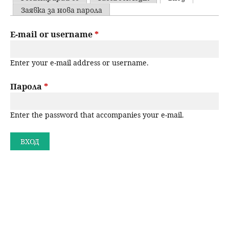
u
P
Заявка за нова парола
н
ъ
r
E-mail or username
*
ю
р
i
Enter your e-mail address or username.
m
с
a
Парола
*
е
r
н
Enter the password that accompanies your e-mail.
y
t
е
a
b
s