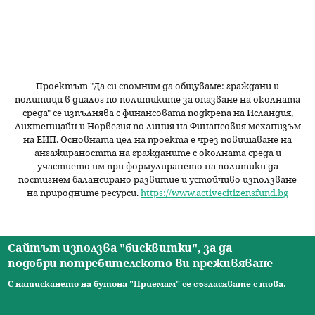
Проектът "Да си спомним да
общуваме
: граждани и
политици в диалог по политиките за опазване на околната
среда" се изпълнява с финансовата подкрепа на Исландия,
Лихтенщайн и Норвегия по линия на Финансовия механизъм
на ЕИП. Основната цел на проекта е чрез повишаване на
ангажираността на гражданите с околната среда и
участието им при формулирането на политики да
постигнем балансирано развитие и устойчиво използване
на природните ресурси.
https://www.activecitizensfund.bg
Сайтът използва "бисквитки", за да
подобри потребителското ви преживяване
Начало
Новини
Видео
Ресурси
За нас
Екип
Контакти
О
С натискането на бутона "Приемам" се съгласявате с това.
© 2026 Сдружение за изследователски практики.
с