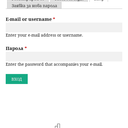
u
P
Заявка за нова парола
н
ъ
r
E-mail or username
*
ю
р
i
Enter your e-mail address or username.
m
с
a
Парола
*
е
r
н
Enter the password that accompanies your e-mail.
y
t
е
a
b
s