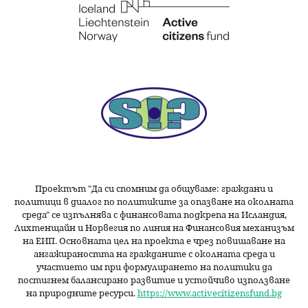
Проектът "Да си спомним да
общуваме
: граждани и
политици в диалог по политиките за опазване на околната
среда" се изпълнява с финансовата подкрепа на Исландия,
Лихтенщайн и Норвегия по линия на Финансовия механизъм
на ЕИП. Основната цел на проекта е чрез повишаване на
ангажираността на гражданите с околната среда и
участието им при формулирането на политики да
постигнем балансирано развитие и устойчиво използване
на природните ресурси.
https://www.activecitizensfund.bg