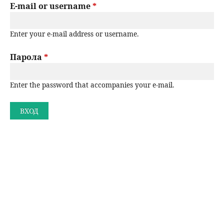
r
E-mail or username
*
н
р
i
Enter your e-mail address or username.
m
ю
с
a
Парола
*
е
r
Enter the password that accompanies your e-mail.
н
y
t
е
a
b
s