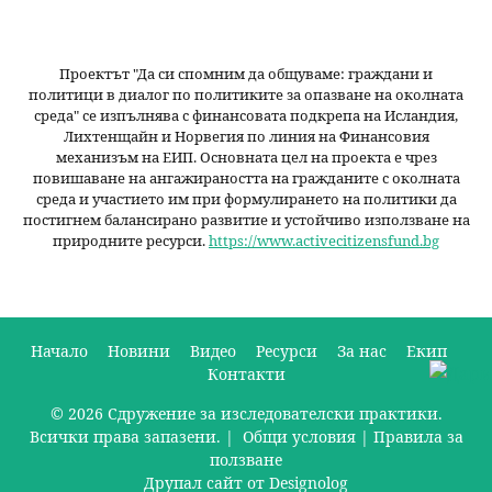
Проектът "Да си спомним да
общуваме
: граждани и
политици в диалог по политиките за опазване на околната
среда" се изпълнява с финансовата подкрепа на Исландия,
Лихтенщайн и Норвегия по линия на Финансовия
механизъм на ЕИП. Основната цел на проекта е чрез
повишаване на ангажираността на гражданите с околната
среда и участието им при формулирането на политики да
постигнем балансирано развитие и устойчиво използване на
природните ресурси.
https://www.activecitizensfund.bg
Начало
Новини
Видео
Ресурси
За нас
Екип
Контакти
О
© 2026 Сдружение за изследователски практики.
с
Всички права запазени. |
Общи условия
|
Правила за
н
ползване
Друпал сайт от Designolog