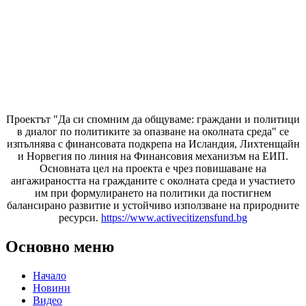
Проектът "Да си спомним да
общуваме
: граждани и политици
в диалог по политиките за опазване на околната среда" се
изпълнява с финансовата подкрепа на Исландия, Лихтенщайн
и Норвегия по линия на Финансовия механизъм на ЕИП.
Основната цел на проекта е чрез повишаване на
ангажираността на гражданите с околната среда и участието
им при формулирането на политики да постигнем
балансирано развитие и устойчиво използване на природните
ресурси.
https://www.activecitizensfund.bg
Основно меню
Начало
Новини
Видео