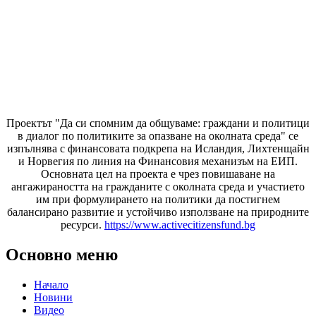
Проектът "Да си спомним да
общуваме
: граждани и политици
в диалог по политиките за опазване на околната среда" се
изпълнява с финансовата подкрепа на Исландия, Лихтенщайн
и Норвегия по линия на Финансовия механизъм на ЕИП.
Основната цел на проекта е чрез повишаване на
ангажираността на гражданите с околната среда и участието
им при формулирането на политики да постигнем
балансирано развитие и устойчиво използване на природните
ресурси.
https://www.activecitizensfund.bg
Основно меню
Начало
Новини
Видео