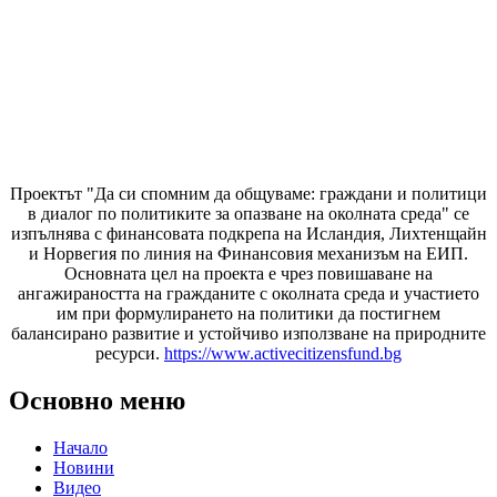
Проектът "Да си спомним да
общуваме
: граждани и политици
в диалог по политиките за опазване на околната среда" се
изпълнява с финансовата подкрепа на Исландия, Лихтенщайн
и Норвегия по линия на Финансовия механизъм на ЕИП.
Основната цел на проекта е чрез повишаване на
ангажираността на гражданите с околната среда и участието
им при формулирането на политики да постигнем
балансирано развитие и устойчиво използване на природните
ресурси.
https://www.activecitizensfund.bg
Основно меню
Начало
Новини
Видео