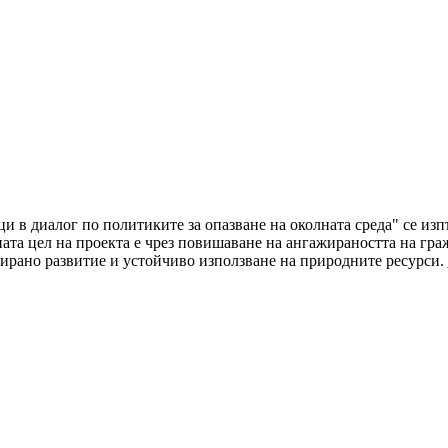
ци в диалог по политиките за опазване на околната среда" се и
а цел на проекта е чрез повишаване на ангажираността на граж
ирано развитие и устойчиво използване на природните ресурси.