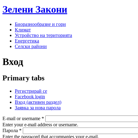
Зелени
Закони
Биоразнообразие и гори
Климат
Устройство на територията
Енергетика
Селски райони
Вход
Primary tabs
Регистрирай се
Facebook login
Вход
(активен раздел)
Заявка за нова парола
E-mail or username
*
Enter your e-mail address or username.
Парола
*
Enter the password that accompanies your e-mail.