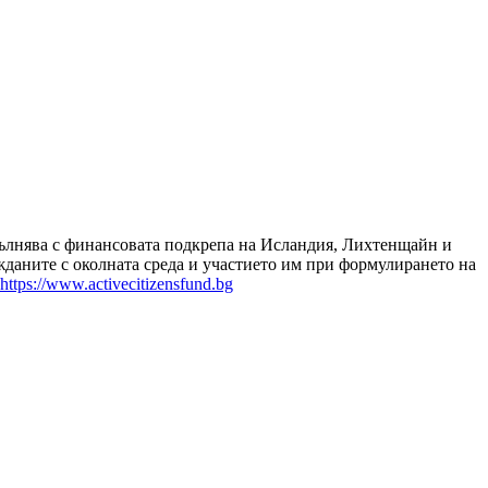
зпълнява с финансовата подкрепа на Исландия, Лихтенщайн и
даните с околната среда и участието им при формулирането на
https://www.activecitizensfund.bg