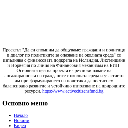
Проектът "Да си спомним да
общуваме
: граждани и политици
в диалог по политиките за опазване на околната среда" се
изпълнява с финансовата подкрепа на Исландия, Лихтенщайн
и Норвегия по линия на Финансовия механизъм на ЕИП.
Основната цел на проекта е чрез повишаване на
ангажираността на гражданите с околната среда и участието
им при формулирането на политики да постигнем
балансирано развитие и устойчиво използване на природните
ресурси.
https://www.activecitizensfund.bg
Основно меню
Начало
Новини
Видео