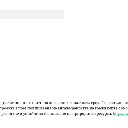
р
с
е
н
е
 диалог по политиките за опазване на околната среда" се изпълня
проекта е чрез повишаване на ангажираността на гражданите с око
 развитие и устойчиво използване на природните ресурси.
https://