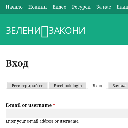
Начало
Новини
Видео
Ресурси
За нас
Еки
О
с
ЗЕЛЕНИ
ЗАКОНИ
н
о
Вход
в
н
Регистрирай се
Facebook login
Вход
(активен ра
Заявка 
P
о
r
E-mail or username
*
м
i
Enter your e-mail address or username.
е
m