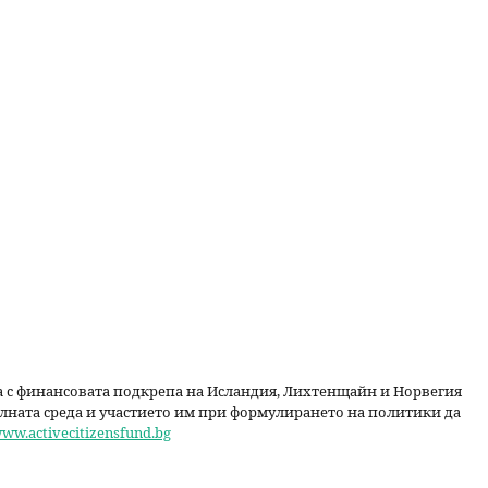
ва с финансовата подкрепа на Исландия, Лихтенщайн и Норвегия
лната среда и участието им при формулирането на политики да
www.activecitizensfund.bg