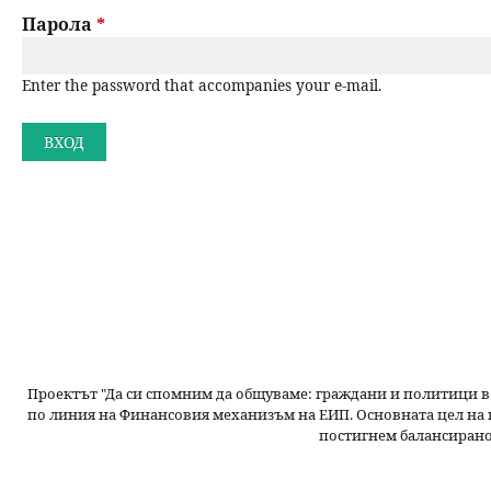
a
Парола
*
н
r
ю
Enter the password that accompanies your e-mail.
y
t
a
b
s
Проектът "Да си спомним да
общуваме
: граждани и политици в
по линия на Финансовия механизъм на ЕИП. Основната цел на 
постигнем балансирано