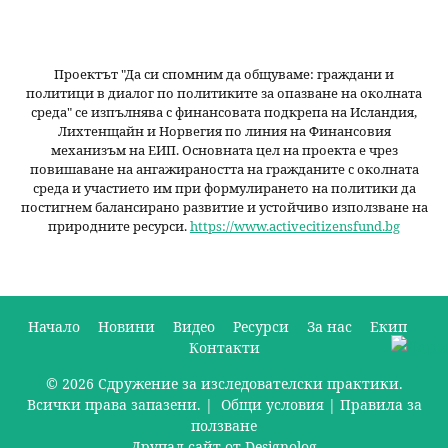
Проектът "Да си спомним да
общуваме
: граждани и
политици в диалог по политиките за опазване на околната
среда" се изпълнява с финансовата подкрепа на Исландия,
Лихтенщайн и Норвегия по линия на Финансовия
механизъм на ЕИП. Основната цел на проекта е чрез
повишаване на ангажираността на гражданите с околната
среда и участието им при формулирането на политики да
постигнем балансирано развитие и устойчиво използване на
природните ресурси.
https://www.activecitizensfund.bg
Начало
Новини
Видео
Ресурси
За нас
Екип
Контакти
О
© 2026 Сдружение за изследователски практики.
с
Всички права запазени. |
Общи условия
|
Правила за
н
ползване
Друпал сайт от Designolog