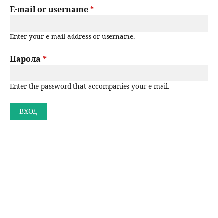
r
E-mail or username
*
н
р
i
ю
Enter your e-mail address or username.
m
с
a
Парола
*
е
r
н
Enter the password that accompanies your e-mail.
y
t
е
a
b
s