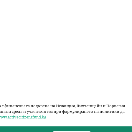
ва с финансовата подкрепа на Исландия, Лихтенщайн и Норвегия
лната среда и участието им при формулирането на политики да
www.activecitizensfund.bg