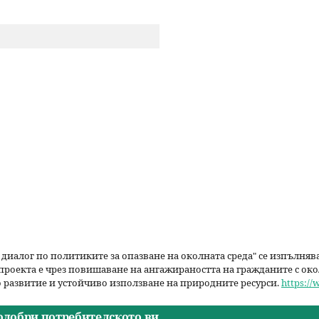
р
с
е
н
е
 диалог по политиките за опазване на околната среда" се изпълня
проекта е чрез повишаване на ангажираността на гражданите с око
 развитие и устойчиво използване на природните ресурси.
https://
подобри потребителското ви