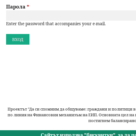
a
Парола
*
н
r
ю
Enter the password that accompanies your e-mail.
y
t
a
b
s
Проектът "Да си спомним да
общуваме
: граждани и политици в
по линия на Финансовия механизъм на ЕИП. Основната цел на 
постигнем балансирано
Сайтът използва "бисквитки", за да 