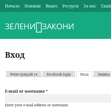
Начало
Новини
Видео
Ресурси
За нас
Еки
О
с
ЗЕЛЕНИ
ЗАКОНИ
н
о
Вход
в
н
Регистрирай се
Facebook login
Вход
(активен ра
Заявка 
P
о
r
E-mail or username
*
м
i
Enter your e-mail address or username.
е
m