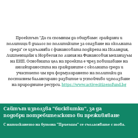
Проектът "Да си спомним да
общуваме
: граждани и
политици в диалог по политиките за опазване на околната
среда" се изпълнява с финансовата подкрепа на Исландия,
Лихтенщайн и Норвегия по линия на Финансовия механизъм
на ЕИП. Основната цел на проекта е чрез повишаване на
ангажираността на гражданите с околната среда и
участието им при формулирането на политики да
постигнем балансирано развитие и устойчиво използване
на природните ресурси.
https://www.activecitizensfund.bg
Сайтът използва "бисквитки", за да
подобри потребителското ви преживяване
Начало
Новини
Видео
Ресурси
За нас
Екип
Контакти
О
С натискането на бутона "Приемам" се съгласявате с това.
© 2026 Сдружение за изследователски практики.
с