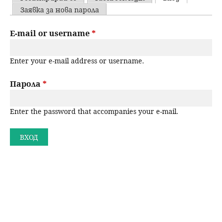
u
P
Заявка за нова парола
н
ъ
r
E-mail or username
*
ю
р
i
Enter your e-mail address or username.
m
с
a
Парола
*
е
r
н
Enter the password that accompanies your e-mail.
y
t
е
a
b
s