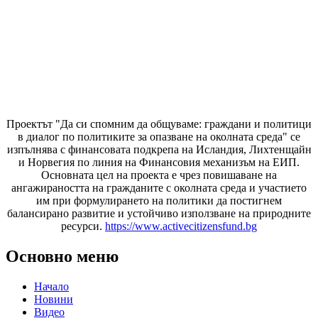
Проектът "Да си спомним да
общуваме
: граждани и политици
в диалог по политиките за опазване на околната среда" се
изпълнява с финансовата подкрепа на Исландия, Лихтенщайн
и Норвегия по линия на Финансовия механизъм на ЕИП.
Основната цел на проекта е чрез повишаване на
ангажираността на гражданите с околната среда и участието
им при формулирането на политики да постигнем
балансирано развитие и устойчиво използване на природните
ресурси.
https://www.activecitizensfund.bg
Основно меню
Начало
Новини
Видео