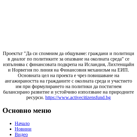
Проектът "Да си спомним да
общуваме
: граждани и политици
в диалог по политиките за опазване на околната среда" се
изпълнява с финансовата подкрепа на Исландия, Лихтенщайн
и Норвегия по линия на Финансовия механизъм на ЕИП.
Основната цел на проекта е чрез повишаване на
ангажираността на гражданите с околната среда и участието
им при формулирането на политики да постигнем
балансирано развитие и устойчиво използване на природните
ресурси.
https://www.activecitizensfund.bg
Основно меню
Начало
Новини
Видео