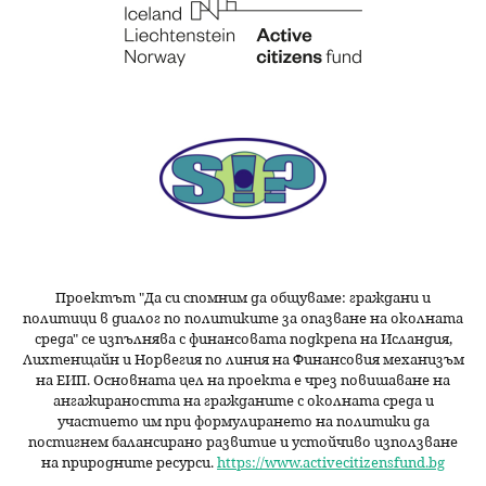
Проектът "Да си спомним да
общуваме
: граждани и
политици в диалог по политиките за опазване на околната
среда" се изпълнява с финансовата подкрепа на Исландия,
Лихтенщайн и Норвегия по линия на Финансовия механизъм
на ЕИП. Основната цел на проекта е чрез повишаване на
ангажираността на гражданите с околната среда и
участието им при формулирането на политики да
постигнем балансирано развитие и устойчиво използване
на природните ресурси.
https://www.activecitizensfund.bg