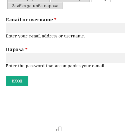
u
P
Заявка за нова парола
н
ъ
r
E-mail or username
*
ю
р
i
Enter your e-mail address or username.
m
с
a
Парола
*
е
r
н
Enter the password that accompanies your e-mail.
y
t
е
a
b
s