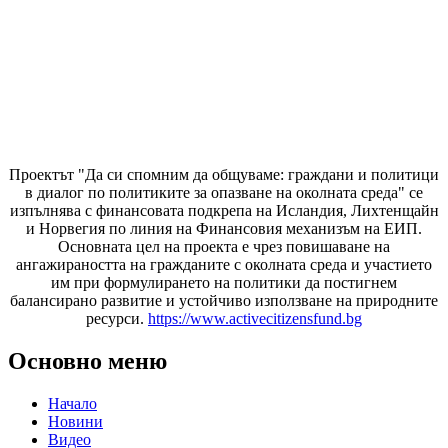
Проектът "Да си спомним да
общуваме
: граждани и политици
в диалог по политиките за опазване на околната среда" се
изпълнява с финансовата подкрепа на Исландия, Лихтенщайн
и Норвегия по линия на Финансовия механизъм на ЕИП.
Основната цел на проекта е чрез повишаване на
ангажираността на гражданите с околната среда и участието
им при формулирането на политики да постигнем
балансирано развитие и устойчиво използване на природните
ресурси.
https://www.activecitizensfund.bg
Основно меню
Начало
Новини
Видео