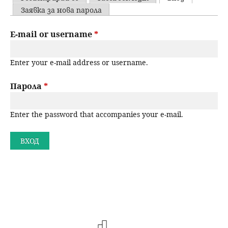
u
P
Заявка за нова парола
н
ъ
r
E-mail or username
*
ю
р
i
Enter your e-mail address or username.
m
с
a
Парола
*
е
r
н
Enter the password that accompanies your e-mail.
y
t
е
a
b
s