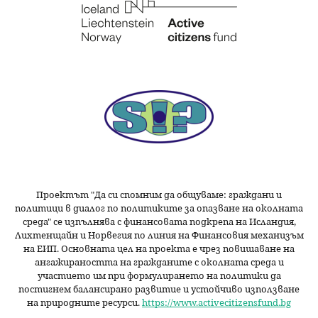
Проектът "Да си спомним да
общуваме
: граждани и
политици в диалог по политиките за опазване на околната
среда" се изпълнява с финансовата подкрепа на Исландия,
Лихтенщайн и Норвегия по линия на Финансовия механизъм
на ЕИП. Основната цел на проекта е чрез повишаване на
ангажираността на гражданите с околната среда и
участието им при формулирането на политики да
постигнем балансирано развитие и устойчиво използване
на природните ресурси.
https://www.activecitizensfund.bg