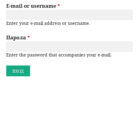
r
E-mail or username
*
н
р
i
ю
Enter your e-mail address or username.
m
с
a
Парола
*
е
r
н
Enter the password that accompanies your e-mail.
y
t
е
a
b
s