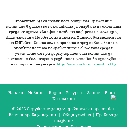
Проектът "Да си спомним да
общуваме
: граждани и
политици в диалог по политиките за опазване на околната
среда" се изпълнява с финансовата подкрепа на Исландия,
Лихтенщайн и Норвегия по линия на Финансовия механизъм
на ЕИП. Основната цел на проекта е чрез повишаване на
ангажираността на гражданите с околната среда и
участието им при формулирането на политики да
постигнем балансирано развитие и устойчиво използване
на природните ресурси.
https://www.activecitizensfund.bg
Начало
Новини
Видео
Ресурси
За нас
Екип
Контакти
О
© 2026 Сдружение за изследователски практики.
с
Всички права запазени. |
Общи условия
|
Правила за
н
ползване
Друпал сайт от Designolog