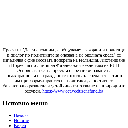
Проектът "Да си спомним да
общуваме
: граждани и политици
в диалог по политиките за опазване на околната среда" се
изпълнява с финансовата подкрепа на Исландия, Лихтенщайн
и Норвегия по линия на Финансовия механизъм на ЕИП.
Основната цел на проекта е чрез повишаване на
ангажираността на гражданите с околната среда и участието
им при формулирането на политики да постигнем
балансирано развитие и устойчиво използване на природните
ресурси.
https://www.activecitizensfund.bg
Основно меню
Начало
Новини
Видео