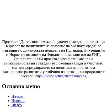
Проектът "Да си спомним да
общуваме
: граждани и политици
в диалог по политиките за опазване на околната среда" се
изпълнява с финансовата подкрепа на Исландия, Лихтенщайн
и Норвегия по линия на Финансовия механизъм на ЕИП.
Основната цел на проекта е чрез повишаване на
ангажираността на гражданите с околната среда и участието
им при формулирането на политики да постигнем
балансирано развитие и устойчиво използване на природните
ресурси.
https://www.activecitizensfund.bg
Основно меню
Начало
Новини
Видео