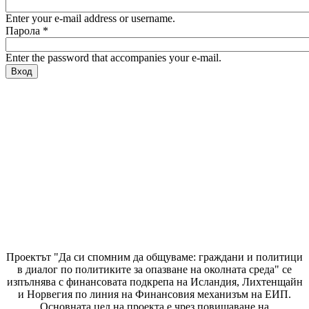
Enter your e-mail address or username.
Парола
*
Enter the password that accompanies your e-mail.
Проектът "Да си спомним да
общуваме
: граждани и политици
в диалог по политиките за опазване на околната среда" се
изпълнява с финансовата подкрепа на Исландия, Лихтенщайн
и Норвегия по линия на Финансовия механизъм на ЕИП.
Основната цел на проекта е чрез повишаване на