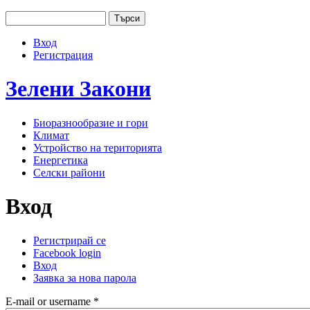
Jump to navigation
Търси
Основно меню
Форма за търсене
Вход
User menu
Регистрация
Зелени
Закони
Биоразнообразие и гори
Климат
Устройство на територията
Енергетика
Селски райони
Вход
Регистрирай се
Facebook login
Primary tabs
Вход
(активен раздел)
Заявка за нова парола
E-mail or username
*