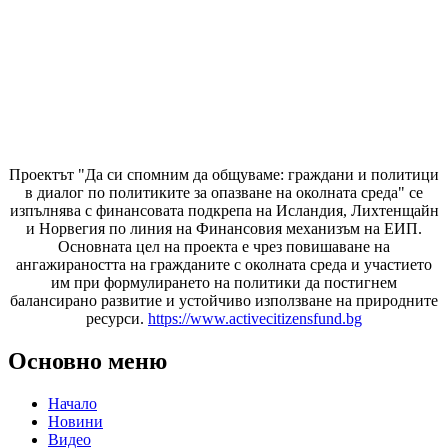
Проектът "Да си спомним да
общуваме
: граждани и политици
в диалог по политиките за опазване на околната среда" се
изпълнява с финансовата подкрепа на Исландия, Лихтенщайн
и Норвегия по линия на Финансовия механизъм на ЕИП.
Основната цел на проекта е чрез повишаване на
ангажираността на гражданите с околната среда и участието
им при формулирането на политики да постигнем
балансирано развитие и устойчиво използване на природните
ресурси.
https://www.activecitizensfund.bg
Основно меню
Начало
Новини
Видео