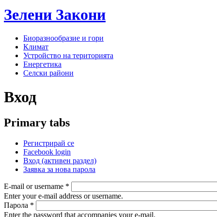
Зелени
Закони
Биоразнообразие и гори
Климат
Устройство на територията
Енергетика
Селски райони
Вход
Primary tabs
Регистрирай се
Facebook login
Вход
(активен раздел)
Заявка за нова парола
E-mail or username
*
Enter your e-mail address or username.
Парола
*
Enter the password that accompanies your e-mail.