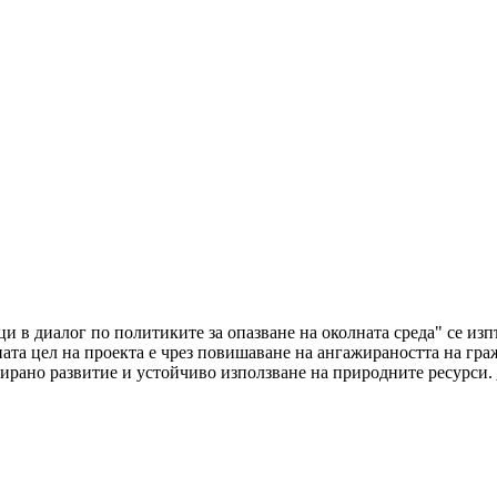
ци в диалог по политиките за опазване на околната среда" се и
а цел на проекта е чрез повишаване на ангажираността на граж
ирано развитие и устойчиво използване на природните ресурси.