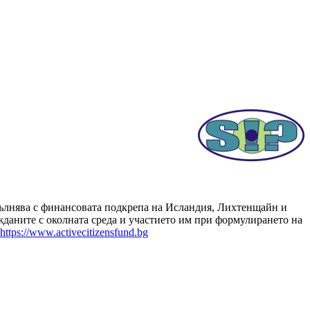
зпълнява с финансовата подкрепа на Исландия, Лихтенщайн и
даните с околната среда и участието им при формулирането на
https://www.activecitizensfund.bg