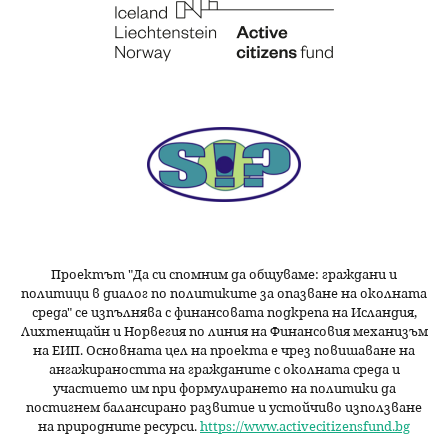
Проектът "Да си спомним да
общуваме
: граждани и
политици в диалог по политиките за опазване на околната
среда" се изпълнява с финансовата подкрепа на Исландия,
Лихтенщайн и Норвегия по линия на Финансовия механизъм
на ЕИП. Основната цел на проекта е чрез повишаване на
ангажираността на гражданите с околната среда и
участието им при формулирането на политики да
постигнем балансирано развитие и устойчиво използване
на природните ресурси.
https://www.activecitizensfund.bg