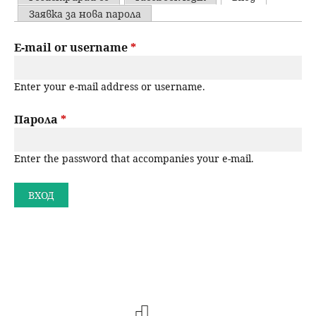
u
P
Заявка за нова парола
н
ъ
r
E-mail or username
*
ю
р
i
Enter your e-mail address or username.
m
с
a
Парола
*
е
r
н
Enter the password that accompanies your e-mail.
y
t
е
a
b
s