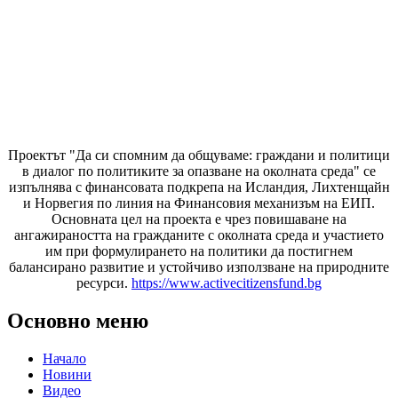
Проектът "Да си спомним да
общуваме
: граждани и политици
в диалог по политиките за опазване на околната среда" се
изпълнява с финансовата подкрепа на Исландия, Лихтенщайн
и Норвегия по линия на Финансовия механизъм на ЕИП.
Основната цел на проекта е чрез повишаване на
ангажираността на гражданите с околната среда и участието
им при формулирането на политики да постигнем
балансирано развитие и устойчиво използване на природните
ресурси.
https://www.activecitizensfund.bg
Основно меню
Начало
Новини
Видео