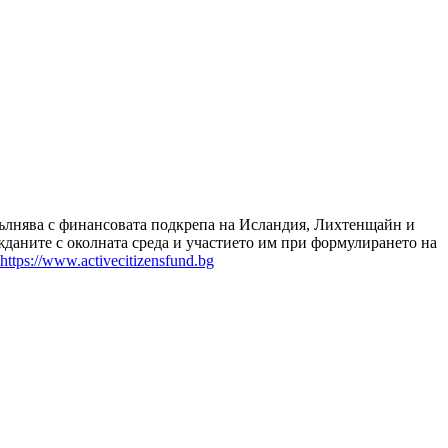
зпълнява с финансовата подкрепа на Исландия, Лихтенщайн и
даните с околната среда и участието им при формулирането на
https://www.activecitizensfund.bg