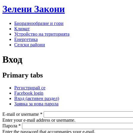
Зелени
Закони
Биоразнообразие и гори
Климат
Устройство на територията
Енергетика
Селски райони
Вход
Primary tabs
Регистрирай се
Facebook login
Вход
(активен раздел)
Заявка за нова парола
E-mail or username
*
Enter your e-mail address or username.
Парола
*
Enter the password that accompanies your e-mail.