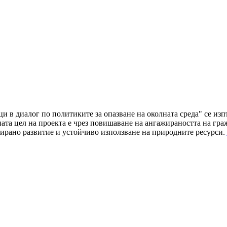
ци в диалог по политиките за опазване на околната среда" се и
а цел на проекта е чрез повишаване на ангажираността на граж
ирано развитие и устойчиво използване на природните ресурси.