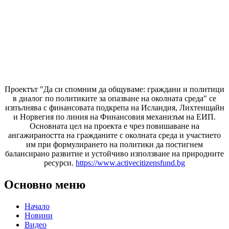
Проектът "Да си спомним да
общуваме
: граждани и политици
в диалог по политиките за опазване на околната среда" се
изпълнява с финансовата подкрепа на Исландия, Лихтенщайн
и Норвегия по линия на Финансовия механизъм на ЕИП.
Основната цел на проекта е чрез повишаване на
ангажираността на гражданите с околната среда и участието
им при формулирането на политики да постигнем
балансирано развитие и устойчиво използване на природните
ресурси.
https://www.activecitizensfund.bg
Основно меню
Начало
Новини
Видео