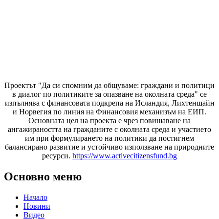
Проектът "Да си спомним да
общуваме
: граждани и политици
в диалог по политиките за опазване на околната среда" се
изпълнява с финансовата подкрепа на Исландия, Лихтенщайн
и Норвегия по линия на Финансовия механизъм на ЕИП.
Основната цел на проекта е чрез повишаване на
ангажираността на гражданите с околната среда и участието
им при формулирането на политики да постигнем
балансирано развитие и устойчиво използване на природните
ресурси.
https://www.activecitizensfund.bg
Основно меню
Начало
Новини
Видео