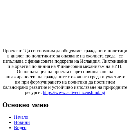
Проектът "Да си спомним да
общуваме
: граждани и политици
в диалог по политиките за опазване на околната среда" се
изпълнява с финансовата подкрепа на Исландия, Лихтенщайн
и Норвегия по линия на Финансовия механизъм на ЕИП.
Основната цел на проекта е чрез повишаване на
ангажираността на гражданите с околната среда и участието
им при формулирането на политики да постигнем
балансирано развитие и устойчиво използване на природните
ресурси.
https://www.activecitizensfund.bg
Основно меню
Начало
Новини
Видео