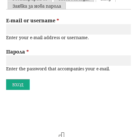
u
P
Заявка за нова парола
н
ъ
r
E-mail or username
*
ю
р
i
Enter your e-mail address or username.
m
с
a
Парола
*
е
r
н
Enter the password that accompanies your e-mail.
y
t
е
a
b
s