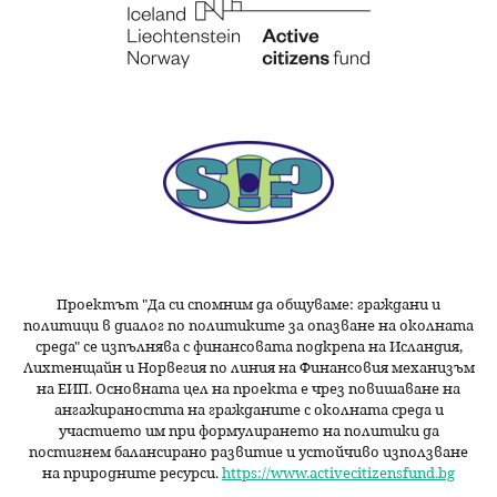
Проектът "Да си спомним да
общуваме
: граждани и
политици в диалог по политиките за опазване на околната
среда" се изпълнява с финансовата подкрепа на Исландия,
Лихтенщайн и Норвегия по линия на Финансовия механизъм
на ЕИП. Основната цел на проекта е чрез повишаване на
ангажираността на гражданите с околната среда и
участието им при формулирането на политики да
постигнем балансирано развитие и устойчиво използване
на природните ресурси.
https://www.activecitizensfund.bg