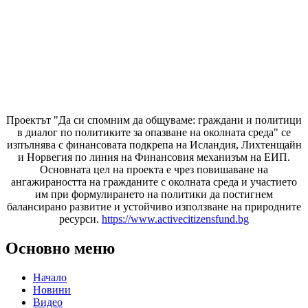
Проектът "Да си спомним да
общуваме
: граждани и политици
в диалог по политиките за опазване на околната среда" се
изпълнява с финансовата подкрепа на Исландия, Лихтенщайн
и Норвегия по линия на Финансовия механизъм на ЕИП.
Основната цел на проекта е чрез повишаване на
ангажираността на гражданите с околната среда и участието
им при формулирането на политики да постигнем
балансирано развитие и устойчиво използване на природните
ресурси.
https://www.activecitizensfund.bg
Основно меню
Начало
Новини
Видео