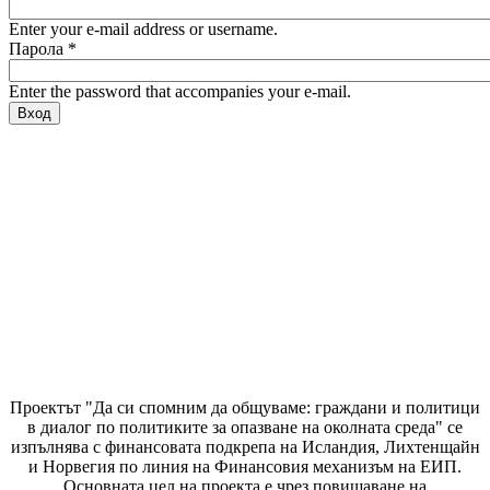
Enter your e-mail address or username.
Парола
*
Enter the password that accompanies your e-mail.
Проектът "Да си спомним да
общуваме
: граждани и политици
в диалог по политиките за опазване на околната среда" се
изпълнява с финансовата подкрепа на Исландия, Лихтенщайн
и Норвегия по линия на Финансовия механизъм на ЕИП.
Основната цел на проекта е чрез повишаване на