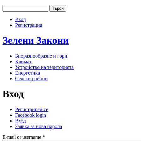
Jump to navigation
Търси
Основно меню
Форма за търсене
Вход
User menu
Регистрация
Зелени
Закони
Биоразнообразие и гори
Климат
Устройство на територията
Енергетика
Селски райони
Вход
Регистрирай се
Facebook login
Primary tabs
Вход
(активен раздел)
Заявка за нова парола
E-mail or username
*