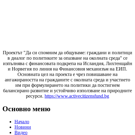
Проектът "Да си спомним да
общуваме
: граждани и политици
в диалог по политиките за опазване на околната среда" се
изпълнява с финансовата подкрепа на Исландия, Лихтенщайн
и Норвегия по линия на Финансовия механизъм на ЕИП.
Основната цел на проекта е чрез повишаване на
ангажираността на гражданите с околната среда и участието
им при формулирането на политики да постигнем
балансирано развитие и устойчиво използване на природните
ресурси.
https://www.activecitizensfund.bg
Основно меню
Начало
Новини
Видео