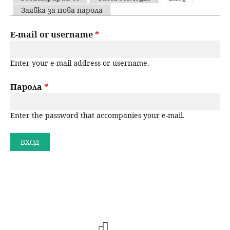
u
P
Заявка за нова парола
н
ъ
r
E-mail or username
*
ю
р
i
Enter your e-mail address or username.
m
с
a
Парола
*
е
r
н
Enter the password that accompanies your e-mail.
y
t
е
a
b
s