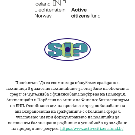
Проектът "Да си спомним да
общуваме
: граждани и
политици в диалог по политиките за опазване на околната
среда" се изпълнява с финансовата подкрепа на Исландия,
Лихтенщайн и Норвегия по линия на Финансовия механизъм
на ЕИП. Основната цел на проекта е чрез повишаване на
ангажираността на гражданите с околната среда и
участието им при формулирането на политики да
постигнем балансирано развитие и устойчиво използване
на природните ресурси.
https://www.activecitizensfund.bg